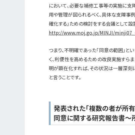
において、必要な補修工事等の実施に支障
用や管理が図られるべく、具体な支障事
確化する」ための検討をする会議として設
http://www.moj.go.jp/MINJI/minji07
つまり、不明確であった「同意の範囲」と
く、利便性を高めるための改良実施すらま
明が顕在化すれば、その状況は一層深刻に
と言うことです。
発表された「複数の者が所
同意に関する研究報告書～