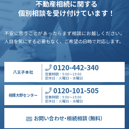
不動産相続に関する
個別相談を受け付けています！
不安に思うことがあったらまず相談にお越しください。
人目を気にする必要もなく、ご希望の日時で対応します。
0120-442-340
八王子本社
営業時間
9:00～19:00
定休日
火曜日・水曜日
0120-101-505
相模大野センター
営業時間
9:00～19:00
定休日
火曜日・水曜日
お問い合わせ・相続相談
（無料）