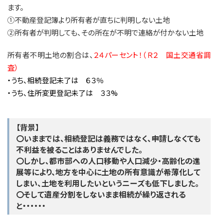
ます。
①不動産登記簿より所有者が直ちに判明しない土地
②所有者が判明しても、その所在が不明で連絡が付かない土地
所有者不明土地の割合は、
２４パーセント！（Ｒ２ 国土交通省調
査）
・うち、相続登記未了は ６３％
・うち、住所変更登記未了は ３３%
【背景】
〇いままでは、相続登記は義務ではなく、申請しなくても
不利益を被ることはありませんでした。
〇しかし、都市部への人口移動や人口減少・高齢化の進
展等により、地方を中心に土地の所有意識が希薄化して
しまい、土地を利用したいというニーズも低下しました。
〇そして遺産分割をしないまま相続が繰り返される
と・・・・・・