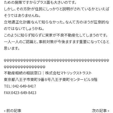
ための施策ですからプラス面も大きいのです。
しかし、その方針が住民にしっかりと説明がされているかといえば
そうではありませんね。
立地適正化計画なんて知らなかった。なんて方のほうが圧倒的な
のではないでしょうかね。
このように知らず知らずに実家が不良不動産化してしまうのです。
一人一人のご認識と、事前対策が今後ますます重要になってくると
思います。
ψψψψψψψψψψψψψψψψψψψψψψψψψψψψψψψψψψψψψψ
ψψψψψψψψψψψψψψψ
不動産相続の相談窓口｜株式会社マトリックストラスト
東京都八王子市東町９番８号八王子東町センタービル９階
TEL：042-649-8417
FAX:0423-649-8413
«
前の記事
次の記事
»