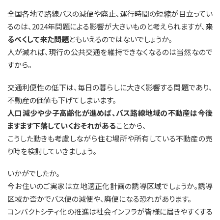
全国各地で路線バスの減便や廃止、運行時間の短縮が目立ってい
るのは、2024年問題による影響が大きいものと考えられますが、
来
るべくして来た問題
ともいえるのではないでしょうか。
人が減れば、現行の公共交通を維持できなくなるのは当然なので
すから。
交通利便性の低下は、毎日の暮らしに大きく影響する問題であり、
不動産の価値も下げてしまいます。
人口減少や少子高齢化が進めば、バス路線地域の不動産は今後
ますます下落していくおそれがある
ことから、
こうした動きも考慮しながら住む場所や所有している不動産の売
り時を検討していきましょう。
いかがでしたか。
今お住いのご実家は立地適正化計画の誘導区域でしょうか。誘導
区域か否かでバス便の減便や、廃便になる恐れがあります。
コンパクトシティ化の推進は社会インフラが皆様に届きやすくする