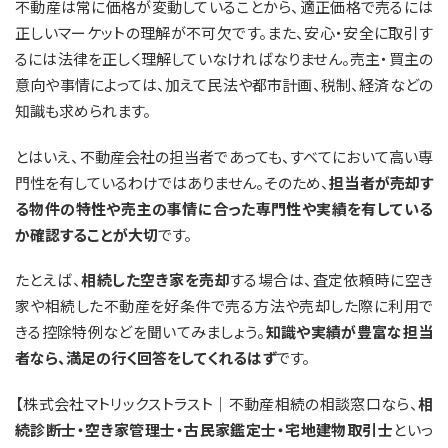
不動産は常に価格が変動していることから、適正価格で売るには
正しいマーケットの理解が不可欠です。また、安心・安全に取引す
るには法律を正しく理解していなければなりません。売主・買主の
意向や事情によっては、加えて民法や都市計画、税制、経済などの
知識も求められます。
とはいえ、不動産会社の担当者であっても、すべてにおいて高い専
門性を有しているわけではありません。そのため、
担当者が売却す
る物件の特性や売主の事情に合った専門性や実績を有している
か確認することが大切
です。
たとえば、
相続した空き家を売却
する場合は、査定依頼時に空き
家や相続した不動産を好条件で売る方法や売却した際に利用で
きる控除特例などを聞いてみましょう。
知識や実績が豊富な担当
者なら、満足の行く回答をしてくれるはず
です。
【株式会社マトリックストラスト｜不動産相続の相談窓口なら、
相
続診断士・空き家管理士・古民家鑑定士・宅地建物取引士
といっ