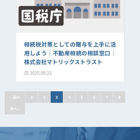
相続税対策としての贈与を上手に活
用しよう｜不動産相続の相談窓口｜
株式会社マトリックストラスト
2025.09.22
« 前へ
1
2
3
4
5
6
7
8
次へ »