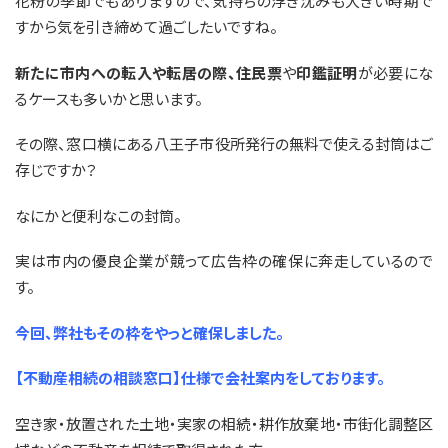
花粉の季節でもありますので、気持ちの浮き沈みも大きい時期で
すから気を引き締めて過ごしたいですね。
新たに市内への転入や転居の際、住民票
や
印鑑証明
が必要にな
るケースも多いかと思います。
その際、窓口横にある八王子市役所発行の無料で使える封筒はご
存じですか？
なにかと便利なこの封筒。
実は市内の優良企業が競って広告枠の確保に奔走しているので
す。
今回、弊社もその枠をやっと確保しました。
【不動産相続の相談窓口】仕様で会社案内をしております。
空き家・放置された土地・実家の相続・耕作放棄地・市街化調整区