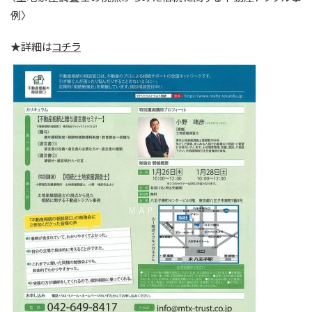
例〉
★詳細は
コチラ