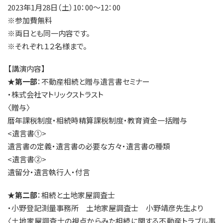
2023年1月28日（土）10：00～12：00
※参加費無料
※両日とも同一内容です。
※それぞれ１２名様まで。
【講演内容】
★第一部
：不動産相続と贈与遺言書セミナー
・株式会社マトリックストラスト
〈贈与〉
暦年課税制度・相続時精算課税制度・教育資金一括贈与
<遺言書①>
遺言書の定義・遺言書の必要な方々・遺言書の種類
<遺言書②>
遺留分・遺言執行人・付言
★第二部
：相続と土地家屋調査士
・小野登記測量事務所 土地家屋調査士 小野靖彦先生より
〈土地家屋調査士の視点からみた相続に関する不動産トラブル事