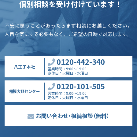
個別相談を受け付けています！
不安に思うことがあったらまず相談にお越しください。
人目を気にする必要もなく、ご希望の日時で対応します。
0120-442-340
八王子本社
営業時間
9:00～19:00
定休日
火曜日・水曜日
0120-101-505
相模大野センター
営業時間
9:00～19:00
定休日
火曜日・水曜日
お問い合わせ・相続相談
（無料）