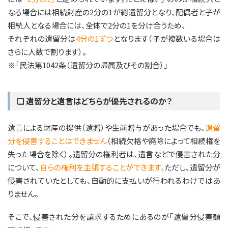
なる場合には相続財産の2分の1が総遺留分となり、配偶者と子が
相続人となる場合には、全体で2分の1を分け合うため、
それぞれの遺留分は
4分の1ずつ
となります（子が複数いる場合は
さらに人数で割ります）。
※「民法第1042条（遺留分の帰属及びその割合）」
❏ 遺留分と遺言はどちらが優先されるのか？
遺言による財産の提供（遺贈）や生前贈与があった場合でも、
遺留
分を侵害することはできません
（相続欠格や廃除によって相続権を
失った場合を除く）。遺留分の権利者は、遺言などで侵害された分
について、
自らの権利を主張することができます。
ただし、遺留分が
侵害されていたとしても、自動的に支払いが行われるわけではあ
りません。
そこで、侵害された分を請求するためにあるのが「遺留分侵害額