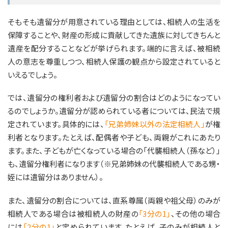
そもそも遺留分が用意されている理由としては、相続人の生活を
保障することや、財産の形成に貢献してきた遺族に対してきちんと
遺産を配分することなどが挙げられます。端的に言えば、被相続
人の意志を尊重しつつ、相続人保護の観点から設定されていると
いえるでしょう。
では、遺留分の権利者および遺留分の割合はどのようになってい
るのでしょうか。遺留分が認められている者については、民法で規
定されています。具体的には、
「兄弟姉妹以外の法定相続人」
が権
利者となります。たとえば、配偶者や子ども、両親がこれにあたり
ます。また、子どもが亡くなっている場合の「代襲相続人（孫など）」
も、遺留分権利者になります（※兄弟姉妹の代襲相続人である甥・
姪には遺留分はありません）。
また、遺留分の割合については、直系尊属（両親や祖父母）のみが
相続人である場合は被相続人の財産の
「3分の1」
、その他の場合
には
「2分の1」
と定められています。たとえば、子のみが相続人と