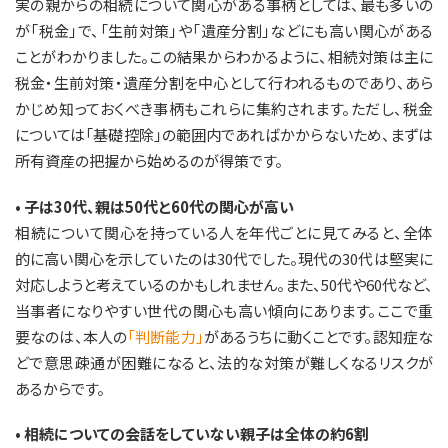
実の親からの相続について関心がある事柄としては、最も多いの
が「税金」で、「生前対策」や「遺産分割」などにも高い関心がある
ことがわかりました。この結果からわかるように、相続対策は主に
税金・生前対策・遺産分割を中心として行われるものであり、あら
かじめ知っておくべき事柄もこれらに集約されます。ただし、税金
については「基礎控除」の範囲内であればかからないため、まずは
所有資産の把握から始めるのが得策です。
• 子は30代、親は50代と60代の関心が高い
相続について関心を持っている人を年代ごとに見てみると、全体
的に高い関心を示していたのは30代でした。現代の30代は堅実に
対応しようと考えているのかもしれません。また、50代や60代など、
当事者になりやすい世代の関心も高い傾向にあります。ここで重
要なのは、本人の
「判断能力」
があるうちに動くことです。認知症な
どで意思疎通が困難になると、法的な対策が難しくなるリスクが
あるからです。
• 相続についての会話をしていない親子は全体の約6割